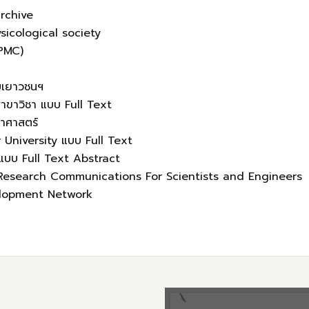
archive
icological society
PMC)
บเยาวชนฯ
าขาวิชา แบบ Full Text
าศาสตร์
 University แบบ Full Text
 แบบ
Full Text
Abstract
 Research Communications For Scientists and Engineers
lopment Network