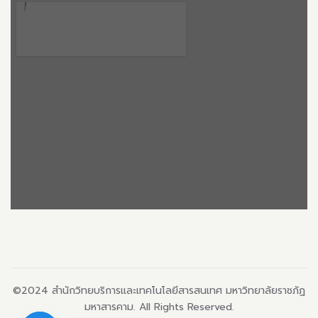
©2024 สำนักวิทยบริการและเทคโนโลยีสารสนเทศ มหาวิทยาลัยราชภัฏ
มหาสารคาม. All Rights Reserved.